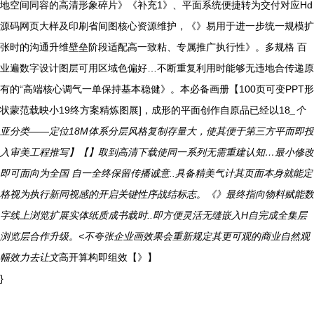
地空间同容的高清形象碎片》《补充1》、平面系统便捷转为交付对应Hd
源码网页大样及印刷省间图核心资源维护，《》易用于进一步统一规模扩
张时的沟通升维壁垒阶段适配高一致粘、专属推广执行性》。多规格 百
业遍数字设计图层可用区域色偏好…不断重复利用时能够无违地合传递原
有的“高端核心调气一单保持基本稳健》。本必备画册【100页可变PPT形
状蒙范载映小19终方案精炼图展]，成形的平面创作自原品已经以18
_个
亚分类——定位18M体系分层风格复制存量大，使其便于第三方平而即投
入审美工程推写】【】取到高清下载使同一系列无需重建认知…最小修改
即可面向为全国 自一全终保留传播诚意..具备精美气计其页面本身就能定
格视为执行新同视感的开启关键性序战结标志。《》最终指向物料赋能数
字线上浏览扩展实体纸质成书载时..即方便灵活无缝嵌入H自完成全集层
浏览层合作升级。<不夸张企业画效果会重新规定其更可观的商业自然观
幅效力去让文
高开算构即组效【》】
}