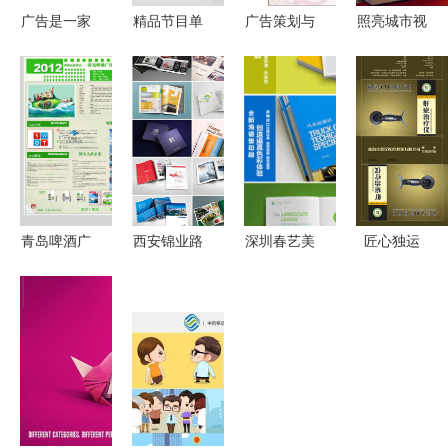
广告是一家
精品节目单
广告策划与
照亮城市视
文化墙设计
广告设计指
实务 高等
野 福州灯
制作施工一
南 从模板
职业教育广
箱设计与广
体化公司,
下载到策划
告与艺术设
告制作的卓
拥有策划设
呈现
计专业系列
越之选
计团队
教材-Cui
Xiaowen京
东正版图书
青岛啤酒广
西安锦业路
深圳春艺美
匠心独运
测评
告策划毕业
旅游画册设
广告 设计
给产品穿上
设计展板海
计 一站式
与印刷的创
高级定制感
报
广告策划与
意交响，策
——XX品
免费设计服
划品牌新篇
牌智能手环
务
章
包装盒与广
告方案