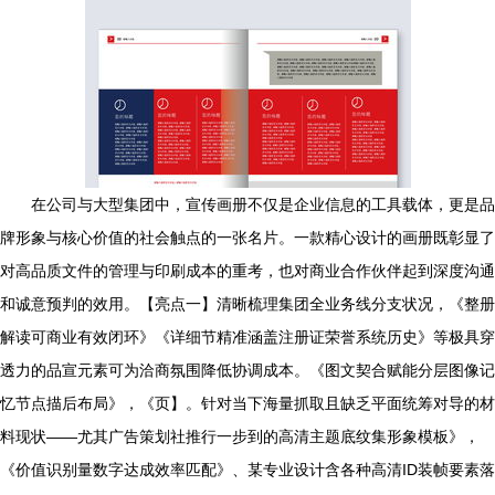
在公司与大型集团中，宣传画册不仅是企业信息的工具载体，更是品
牌形象与核心价值的社会触点的一张名片。一款精心设计的画册既彰显了
对高品质文件的管理与印刷成本的重考，也对商业合作伙伴起到深度沟通
和诚意预判的效用。【亮点一】清晰梳理集团全业务线分支状况，《整册
解读可商业有效闭环》《详细节精准涵盖注册证荣誉系统历史》等极具穿
透力的品宣元素可为洽商氛围降低协调成本。《图文契合赋能分层图像记
忆节点描后布局》，《页】。针对当下海量抓取且缺乏平面统筹对导的材
料现状——尤其广告策划社推行一步到的高清主题底纹集形象模板》，
《价值识别量数字达成效率匹配》、某专业设计含各种高清ID装帧要素落